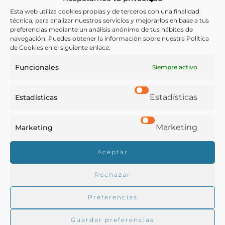
verso
Esta web utiliza cookies propias y de terceros con una finalidad
técnica, para analizar nuestros servicios y mejorarlos en base a tus
preferencias mediante un análisis anónimo de tus hábitos de
Asenjo Barbieri, Francisco, Puente y Brañas,
navegación. Puedes obtener la información sobre nuestra Política
Ricardo
de Cookies en el siguiente enlace:
Madrid - 1866
Funcionales
Siempre activo
Estadísticas
Estadísticas
Marketing
Marketing
Real Academia de Gastronomía
Aceptar
Trabajamos para difundir y proteger la cultura
Rechazar
gastronómica española.
Preferencias
La RAG
Guardar preferencias