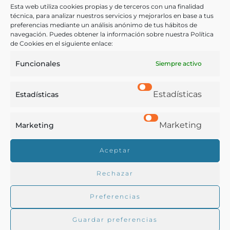
balkaniques, orientales : avec un aperçu de la boulangerie
Esta web utiliza cookies propias y de terceros con una finalidad
française et viennoise
técnica, para analizar nuestros servicios y mejorarlos en base a tus
preferencias mediante un análisis anónimo de tus hábitos de
Scheibenbogen, Antoine
navegación. Puedes obtener la información sobre nuestra Política
Paris - 1911
de Cookies en el siguiente enlace:
Funcionales
Siempre activo
Estadísticas
Estadísticas
Marketing
Marketing
Real Academia de Gastronomía
Aceptar
Trabajamos para difundir y proteger la cultura
gastronómica española.
Rechazar
Preferencias
La RAG
Guardar preferencias
Actualidad