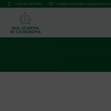
(+34) 91 432 33 60
info@realacademiadegastrono
La RAG
Actualidad
Premi