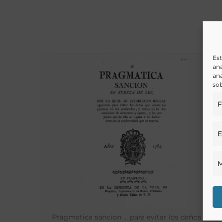
Est
ana
aná
sob
F
E
M
Pragmatica sancion … para evitar los daños que