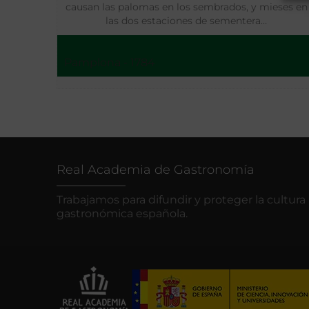
causan las palomas en los sembrados, y mieses en
las dos estaciones de sementera…
Pamplona - 1784
Real Academia de Gastronomía
Trabajamos para difundir y proteger la cultura
gastronómica española.