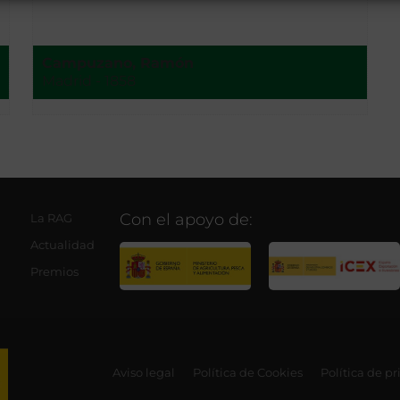
Campuzano, Ramón
Madrid - 1858
Con el apoyo de:
La RAG
Actualidad
Premios
Aviso legal
Política de Cookies
Política de p