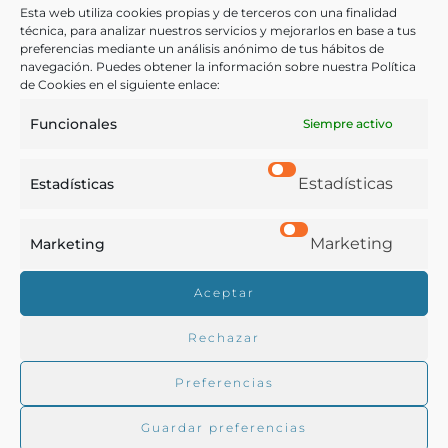
Pambaso [Material gráfico]
Esta web utiliza cookies propias y de terceros con una finalidad
técnica, para analizar nuestros servicios y mejorarlos en base a tus
preferencias mediante un análisis anónimo de tus hábitos de
Caballero, J
navegación. Puedes obtener la información sobre nuestra Política
Las Palmas de GC - 1940-1945
de Cookies en el siguiente enlace:
Funcionales
Siempre activo
Estadísticas
Estadísticas
Marketing
Marketing
Real Academia de Gastronomía
Aceptar
Trabajamos para difundir y proteger la cultura
gastronómica española.
Rechazar
Preferencias
La RAG
Guardar preferencias
Actualidad