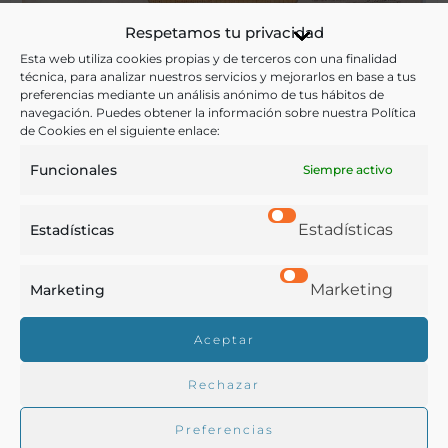
Movimiento en el negocio de azafrán en el mercado de
Respetamos tu privacidad
Valencia [Material gráfico] : Desde 15 de octubre de 1874 al
Esta web utiliza cookies propias y de terceros con una finalidad
14 de Octubre de 1880 ..
técnica, para analizar nuestros servicios y mejorarlos en base a tus
preferencias mediante un análisis anónimo de tus hábitos de
navegación. Puedes obtener la información sobre nuestra Política
Valencia - 1880
de Cookies en el siguiente enlace:
Funcionales
Siempre activo
Estadísticas
Estadísticas
Marketing
Marketing
Aceptar
Rechazar
Preferencias