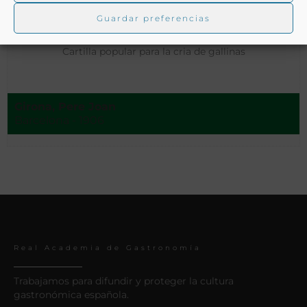
Guardar preferencias
Cartilla popular para la cria de gallinas
Girona, Pere Joan
Barcelona - 1906
Real Academia de Gastronomía
Trabajamos para difundir y proteger la cultura
gastronómica española.