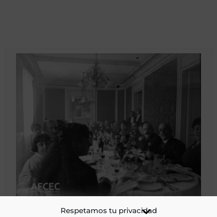
Grup de persones assegudes al voltant d’una taula vestida
Respetamos tu privacidad