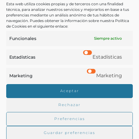
per celebrar un casament [Material gráfico]
Esta web utiliza cookies propias y de terceros con una finalidad
técnica, para analizar nuestros servicios y mejorarlos en base a tus
preferencias mediante un análisis anónimo de tus hábitos de
Damians i Recoder, Ferran
navegación. Puedes obtener la información sobre nuestra Política
Cataluña - [ca. 1920]
de Cookies en el siguiente enlace:
Funcionales
Siempre activo
Estadísticas
Estadísticas
Marketing
Marketing
Real Academia de Gastronomía
Aceptar
Trabajamos para difundir y proteger la cultura
gastronómica española.
Rechazar
Preferencias
La RAG
Guardar preferencias
Actualidad