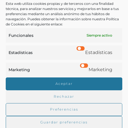
Esta web utiliza cookies propias y de terceros con una finalidad
técnica, para analizar nuestros servicios y mejorarlos en base a tus
preferencias mediante un análisis anónimo de tus hábitos de
España Ministerio de Marina
navegación. Puedes obtener la información sobre nuestra Política
[s.l.] (Madrid) - 1866
de Cookies en el siguiente enlace:
Funcionales
Siempre activo
Estadísticas
Estadísticas
Marketing
Marketing
Real Academia de Gastronomía
Aceptar
Trabajamos para difundir y proteger la cultura
gastronómica española.
Rechazar
Preferencias
La RAG
Guardar preferencias
Actualidad