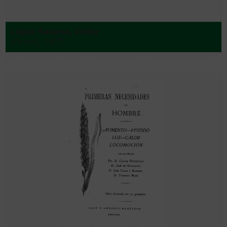
López Seoane, Víctor
[Ferrol] - 1877