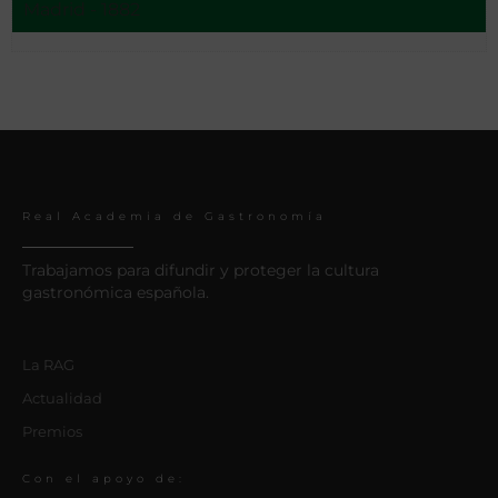
Madrid - 1882
Real Academia de Gastronomía
Trabajamos para difundir y proteger la cultura
gastronómica española.
La RAG
Actualidad
Premios
Con el apoyo de: