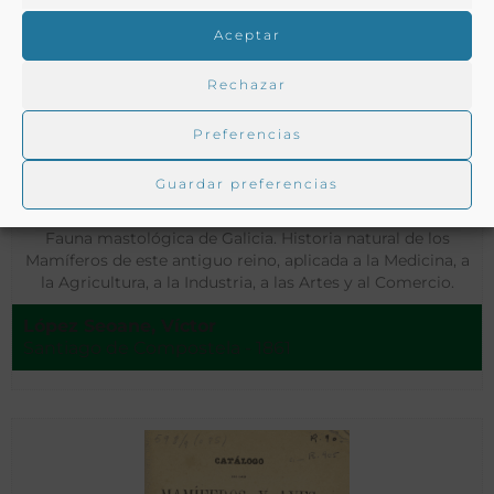
Aceptar
Rechazar
Preferencias
Guardar preferencias
Fauna mastológica de Galicia. Historia natural de los
Mamíferos de este antiguo reino, aplicada a la Medicina, a
la Agricultura, a la Industria, a las Artes y al Comercio.
López Seoane, Víctor
Santiago de Compostela - 1861