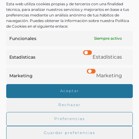
cunas públicas, consultorios infantiles, etc.)
Esta web utiliza cookies propias y de terceros con una finalidad
técnica, para analizar nuestros servicios y mejorarlos en base a tus
preferencias mediante un análisis anónimo de tus hábitos de
Urzua, Isidoro
navegación. Puedes obtener la información sobre nuestra Política
Santiago de Chile - 1903
de Cookies en el siguiente enlace:
Funcionales
Siempre activo
Estadísticas
Estadísticas
Marketing
Marketing
Real Academia de Gastronomía
Aceptar
Trabajamos para difundir y proteger la cultura
gastronómica española.
Rechazar
Preferencias
La RAG
Guardar preferencias
Actualidad