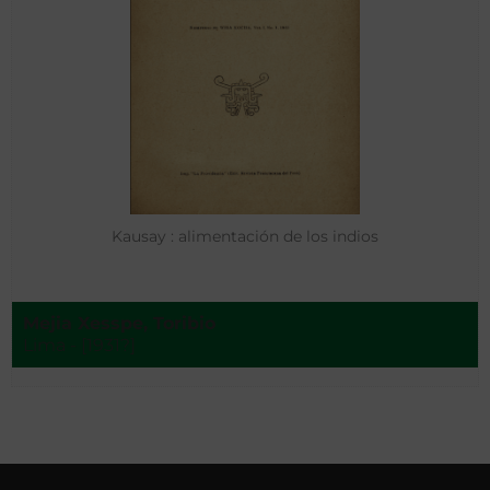
Kausay : alimentación de los indios
Mejia Xesspe, Toribio
Lima - [1931?]