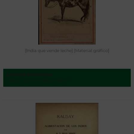
[India que vende leche] [Material gráfico]
Courret Hermanos
Callao - Entre 1866 y 1869?