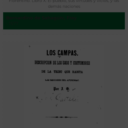
Florentino. Libro X: El pueblo, sus virtudes y vicios, y las
demás naciones
Bernardino de Sahagún:, Fray
- 1577