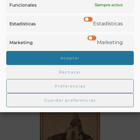
Funcionales
Siempre activo
Estadísticas
Estadísticas
Vendedora de leche y natas [Material gráfico]
Marketing
Marketing
Aceptar
Anónimo ecuatoriano
- 1850
Rechazar
Preferencias
Guardar preferencias