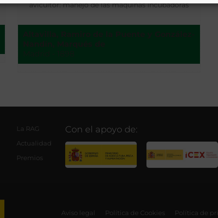
avicultor: manejo de las máquinas incubadoras
Altavilla, Ramiro de la Puente y González-
Nandín, Marqués de
Madrid - 1898
Con el apoyo de:
La RAG
Actualidad
Premios
Aviso legal
Política de Cookies
Política de p