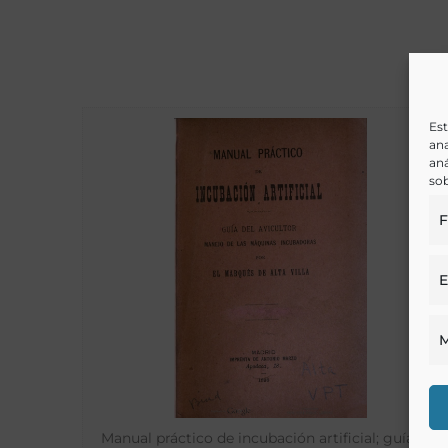
Est
ana
aná
sob
F
E
M
Manual práctico de incubación artificial; guía del