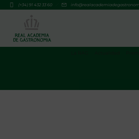
(+34) 91 432 33 60
info@realacademiadegastrono
La RAG
Actualidad
Premi