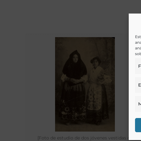
Est
ana
aná
sob
F
E
M
[Foto de estudio de dos jóvenes vestidas de