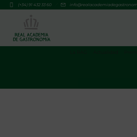
(+34) 91 432 33 60
info@realacademiadegastrono
La RAG
Actualidad
Premi