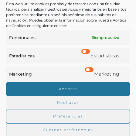
hombres]
Esta web utiliza cookies propias y de terceros con una finalidad
técnica, para analizar nuestros servicios y mejorarlos en base a tus
preferencias mediante un análisis anónimo de tus hábitos de
navegación. Puedes obtener la información sobre nuestra Política
- [1920-1930]
de Cookies en el siguiente enlace:
Funcionales
Siempre activo
Estadísticas
Estadísticas
Marketing
Marketing
Real Academia de Gastronomía
Aceptar
Trabajamos para difundir y proteger la cultura
gastronómica española.
Rechazar
Preferencias
La RAG
Guardar preferencias
Actualidad