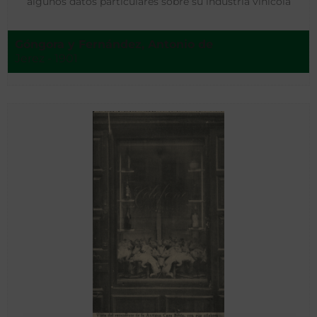
algunos datos particulares sobre su industria vinícola
Góngora y Fernández, Antonio de
Jerez - 1901