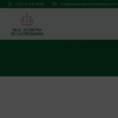
(+34) 91 432 33 60
info@realacademiadegastrono
La RAG
Actualidad
Premi