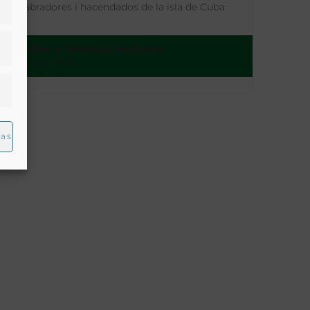
labradores i hacendados de la isla de Cuba
Bachiller y Morales, Antonio
Habana - 1856
ias