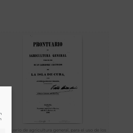
un
n
Prontuario de agricultura general, para el uso de los