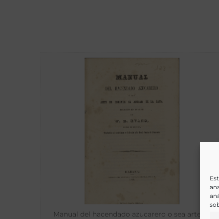
Est
ana
aná
sob
Manual del hacendado azucarero o sea arte de