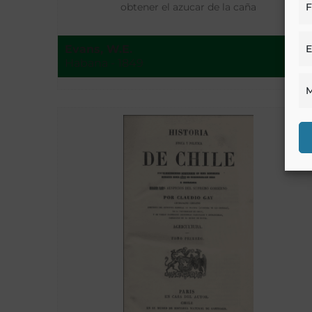
F
obtener el azucar de la caña
E
Evans, W.E.
Habana - 1849
M