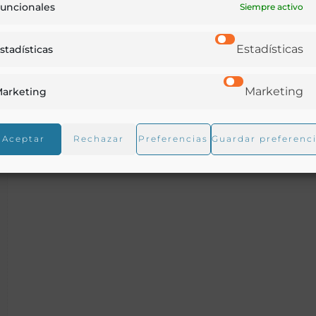
uncionales
hacendados, escuela…
Siempre activo
Estadísticas
stadísticas
Charlin, Juan
Santiago de Chile - 1905
Marketing
arketing
Aceptar
Rechazar
Preferencias
Guardar preferenc