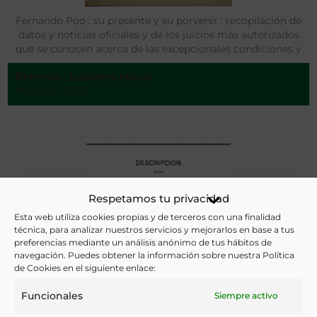
Fernando Póo : su presente y su porvenir : recopilación de
datos y noticias oficiales y de los juicios más autorizados
que se conocen acerca de las excepcionales condiciones y
grandes ventajas que para su colonización ofrece esta isla
Bremón, Luciano María
Madrid - 1897
Respetamos tu privacidad
Esta web utiliza cookies propias y de terceros con una finalidad
técnica, para analizar nuestros servicios y mejorarlos en base a tus
preferencias mediante un análisis anónimo de tus hábitos de
navegación. Puedes obtener la información sobre nuestra Política
de Cookies en el siguiente enlace:
Funcionales
Siempre activo