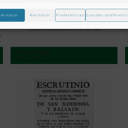
Aceptar
Rechazar
Preferencias
Guardar preferenc
y
Estudio sobre la producción del café
a
Herrera., Rafael
México - 1893