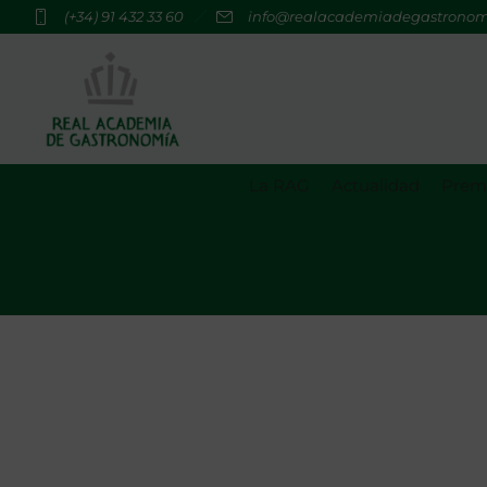
(+34) 91 432 33 60
info@realacademiadegastrono
La RAG
Actualidad
Premi