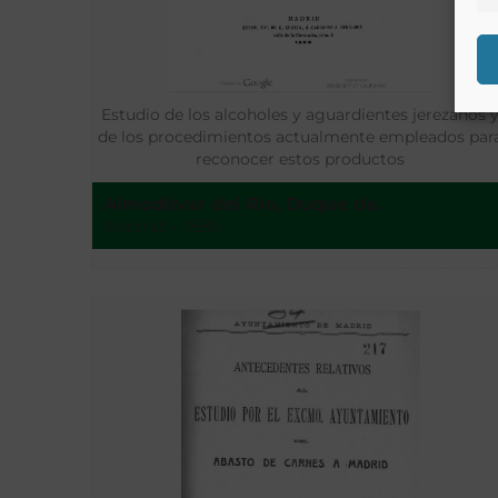
Estudio de los alcoholes y aguardientes jerezanos 
de los procedimientos actualmente empleados par
reconocer estos productos
Almodóvar del Rio, Duque de.
Madrid - 1888