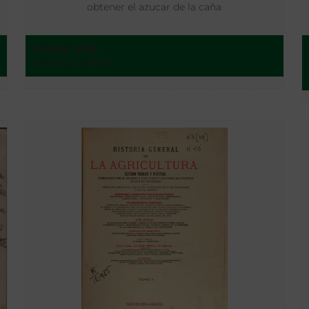
obtener el azucar de la caña
Evans, W.E.
Habana - 1849