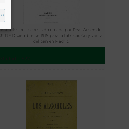
ias
Estudios de la comisión creada por Real Orden de
31 DE Diciembre de 1919 para la fabricación y venta
del pan en Madrid
Madrid - 1922