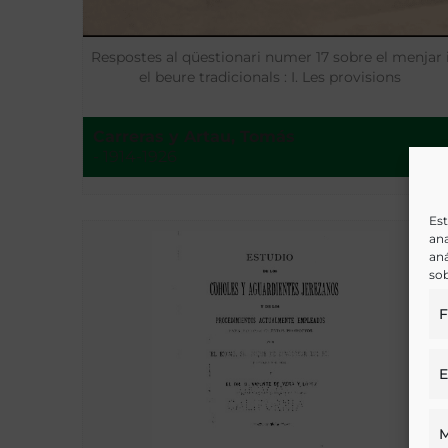
Respostes al qüestionari numer 17 sobre el menjar 
el beure tradicionals : I. Les provisions
Carreras y Artau, Tomás
- 1914-1926
Est
ana
aná
sob
F
E
M