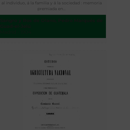
al individuo, á la familia y á la sociedad : memoria
premiada en…
Sangro y Ros de Olano, Pedro Marqués de
Guad-el-Jelú
Madrid - 1904