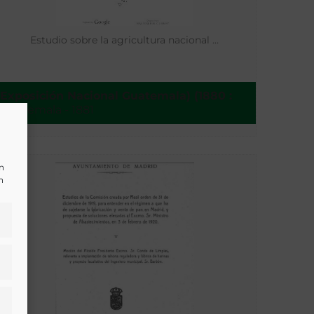
Estudio sobre la agricultura nacional …
Exposición Nacional Guatemala) (1880 :
Guatemala - 1881
un
n