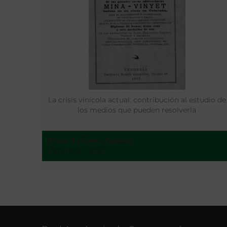
La crisis vinícola actual: contribución al estudio de
los medios que pueden resolverla
[Foix Juliver, Jaime]
Vendrell - 1895