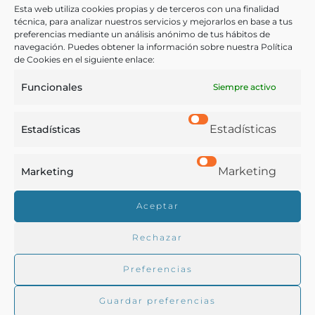
terapéutica del aceite de hígado de balado administrado en
Esta web utiliza cookies propias y de terceros con una finalidad
forma de emulsión natural y razones científicas para ser
técnica, para analizar nuestros servicios y mejorarlos en base a tus
considerada la Emulsión Forcada como una emulsión
preferencias mediante un análisis anónimo de tus hábitos de
natural
navegación. Puedes obtener la información sobre nuestra Política
[s.l.] - 1897
de Cookies en el siguiente enlace:
Funcionales
Siempre activo
Estadísticas
Estadísticas
Marketing
Marketing
Real Academia de Gastronomía
Aceptar
Trabajamos para difundir y proteger la cultura
gastronómica española.
Rechazar
Preferencias
La RAG
Guardar preferencias
Actualidad