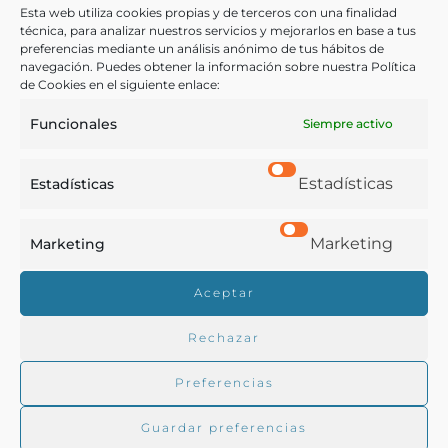
Santa Margarida y Monjós y la hacienda de la Bleda y de
Esta web utiliza cookies propias y de terceros con una finalidad
gastos de las haciendas (Manuscrito)
técnica, para analizar nuestros servicios y mejorarlos en base a tus
preferencias mediante un análisis anónimo de tus hábitos de
Salvador (Familia)
navegación. Puedes obtener la información sobre nuestra Política
Santa Margarida i els Monjos (Barcelona) - 1776
de Cookies en el siguiente enlace:
Funcionales
Siempre activo
Estadísticas
Estadísticas
Marketing
Marketing
Real Academia de Gastronomía
Aceptar
Trabajamos para difundir y proteger la cultura
gastronómica española.
Rechazar
Preferencias
La RAG
Guardar preferencias
Actualidad