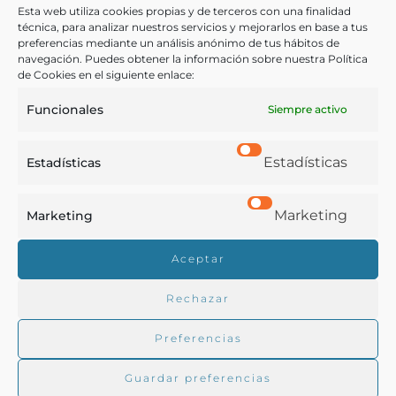
vinarias y diversos relativos a los casos de «coupage» o
Esta web utiliza cookies propias y de terceros con una finalidad
mezcla que suelen presentar en vinificación. Resolución de
técnica, para analizar nuestros servicios y mejorarlos en base a tus
los problemas para ejercicios prácticos por los cosecheros
preferencias mediante un análisis anónimo de tus hábitos de
García de los Salmones, Nicolás
y viticultores
navegación. Puedes obtener la información sobre nuestra Política
Pamplona - 1916
de Cookies en el siguiente enlace:
Funcionales
Siempre activo
Estadísticas
Estadísticas
Marketing
Marketing
Real Academia de Gastronomía
Aceptar
Trabajamos para difundir y proteger la cultura
gastronómica española.
Rechazar
Preferencias
La RAG
Guardar preferencias
Actualidad