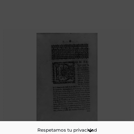
Premática en que se prohíbe matar corderos por quatro
Respetamos tu privacidad