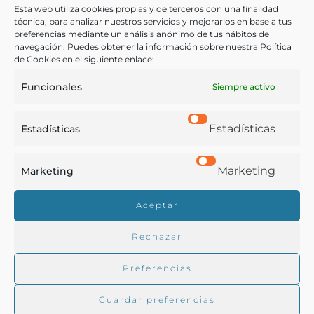
años
Esta web utiliza cookies propias y de terceros con una finalidad
técnica, para analizar nuestros servicios y mejorarlos en base a tus
preferencias mediante un análisis anónimo de tus hábitos de
Felipe III, Rey
navegación. Puedes obtener la información sobre nuestra Política
Madrid - 1624
de Cookies en el siguiente enlace:
Funcionales
Siempre activo
Estadísticas
Estadísticas
Marketing
Marketing
Real Academia de Gastronomía
Aceptar
Trabajamos para difundir y proteger la cultura
gastronómica española.
Rechazar
Preferencias
La RAG
Guardar preferencias
Actualidad