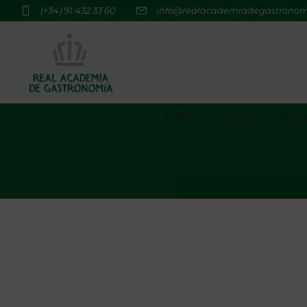
(+34) 91 432 33 60
info@realacademiadegastrono
La RAG
Actualidad
Premi