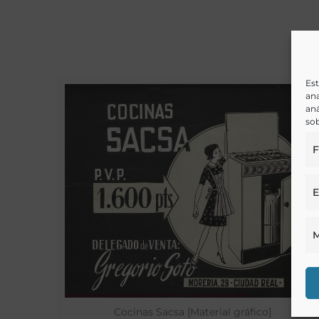
Est
ana
aná
sob
F
E
M
Cocinas Sacsa [Material gráfico]