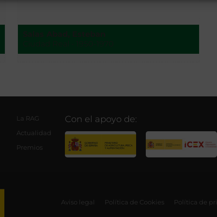
Salas Abad, Esteban
Ciudad Real - 1950-1970
Con el apoyo de:
La RAG
Actualidad
Premios
Aviso legal
Política de Cookies
Política de p