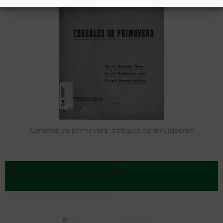
Cereales de primavera : trabajos de divulgación
Benaiges de Aris, Carmelo
Valladolid - 1918