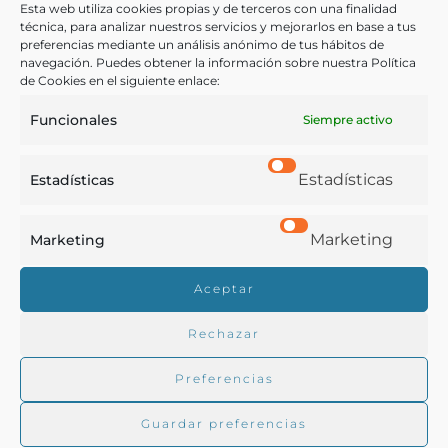
Esta web utiliza cookies propias y de terceros con una finalidad
técnica, para analizar nuestros servicios y mejorarlos en base a tus
preferencias mediante un análisis anónimo de tus hábitos de
navegación. Puedes obtener la información sobre nuestra Política
de Cookies en el siguiente enlace:
Funcionales
Siempre activo
Estadísticas
Estadísticas
Estado de las cosechas de trigo, centeno y cevada [sic] de
esta Provincia de Segovia, con un cálculo de lo que
Marketing
Marketing
consume anualmente de las dos primeras especies, y los
medios con que extrae los sobrantes, trabajando en
Aceptar
Horcasitas, José Antonio de
consecuencia de los oficios comunicados á la Real
Segovia - [1786?]
Sociedad é Intendente de ella por los Señores Directores
Rechazar
del Banco Nacional de S. Carlos en 21 de febrero de 1785
Preferencias
Guardar preferencias