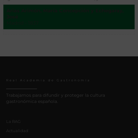
de la que en rigor debieran sembrar para obtener mejores y
Arias Arimón, María Concepción y Echegaray,
mas abundantes cosechas
José
Madrid - 1837
Real Academia de Gastronomía
Trabajamos para difundir y proteger la cultura
gastronómica española.
La RAG
Actualidad