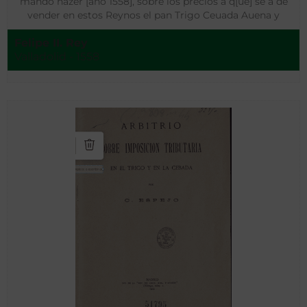
mando hazer [año 1558], sobre los precios a q[ue] se a de
vender en estos Reynos el pan Trigo Ceuada Auena y
Panizo
Felipe II. Rey
Valladolid - 1558