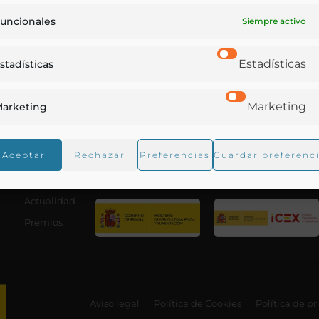
uncionales
Siempre activo
Estadísticas
stadísticas
Marketing
arketing
Aceptar
Rechazar
Preferencias
Guardar preferenc
Con el apoyo de:
La RAG
Actualidad
Premios
Aviso legal
Política de Cookies
Política de p