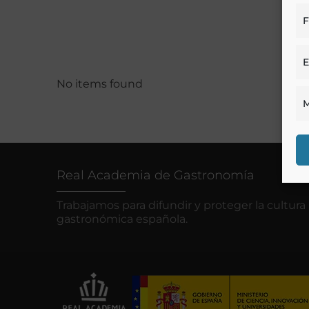
F
E
No items found
M
Real Academia de Gastronomía
Trabajamos para difundir y proteger la cultura
gastronómica española.