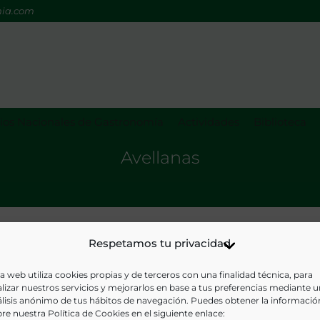
mia.com
os Nacionales de Gastronomía
Actividades
Biblioteca
Avellanas
Respetamos tu privacidad
a web utiliza cookies propias y de terceros con una finalidad técnica, para
lizar nuestros servicios y mejorarlos en base a tus preferencias mediante 
Resultado de tu búsqueda
lisis anónimo de tus hábitos de navegación. Puedes obtener la informació
re nuestra Política de Cookies en el siguiente enlace: