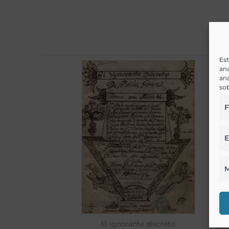
Est
ana
aná
sob
F
E
M
El ignorante discreto