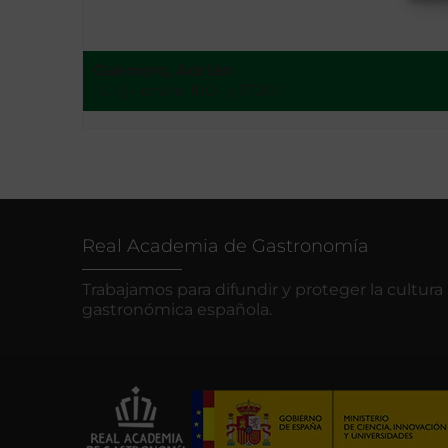
Guerrero, Adrián
[S. l.] - entre 1601 y 1700?
Real Academia de Gastronomía
Trabajamos para difundir y proteger la cultura
gastronómica española.