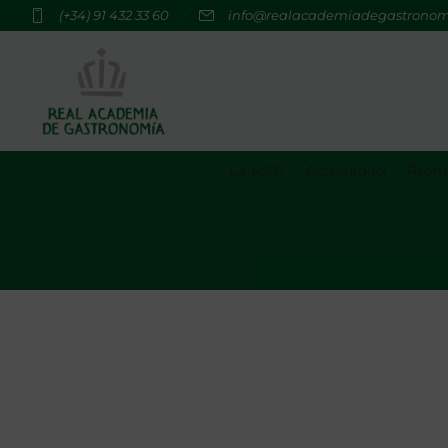
(+34) 91 432 33 60
info@realacademiadegastrono
La RAG
Actualidad
Premi