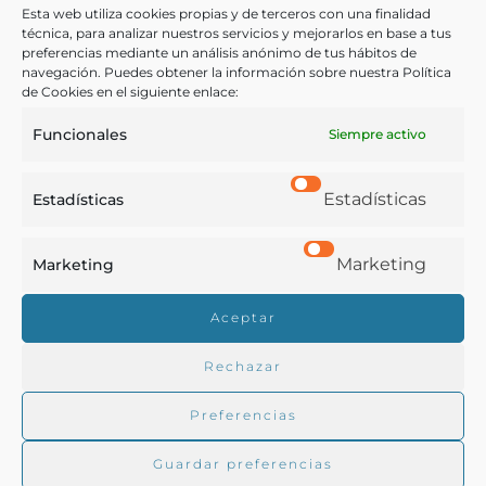
fabricantes de cervezas, de sidra y para los destiladores de
Esta web utiliza cookies propias y de terceros con una finalidad
vinos…
técnica, para analizar nuestros servicios y mejorarlos en base a tus
preferencias mediante un análisis anónimo de tus hábitos de
Choisez, J. C.
navegación. Puedes obtener la información sobre nuestra Política
Santiago - 1823
de Cookies en el siguiente enlace:
Funcionales
Siempre activo
Estadísticas
Estadísticas
Marketing
Marketing
Real Academia de Gastronomía
Aceptar
Trabajamos para difundir y proteger la cultura
gastronómica española.
Rechazar
Preferencias
La RAG
Guardar preferencias
Actualidad