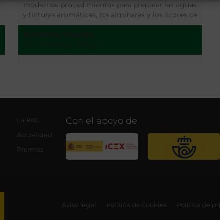
modernos procedimientos para preparar las aguas
y tinturas aromáticas, los almíbares y los licores de
todas clases con arreglo a las prescripciones de
Guimerá, Vicente
varios autores
[s.l.] (Madrid) - 1860
Con el apoyo de:
La RAG
Actualidad
Premios
Aviso legal
Política de Cookies
Política de p