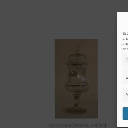
Est
ana
aná
sob
F
E
M
Compotera [Material gráfico]