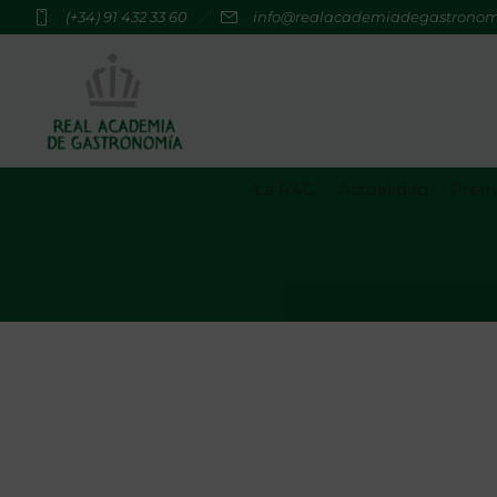
(+34) 91 432 33 60
info@realacademiadegastrono
La RAG
Actualidad
Premi