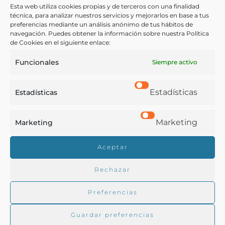
gráfico]
Esta web utiliza cookies propias y de terceros con una finalidad
técnica, para analizar nuestros servicios y mejorarlos en base a tus
preferencias mediante un análisis anónimo de tus hábitos de
navegación. Puedes obtener la información sobre nuestra Política
Málaga - 1904
de Cookies en el siguiente enlace:
Funcionales
Siempre activo
Estadísticas
Estadísticas
Marketing
Marketing
Real Academia de Gastronomía
Aceptar
Trabajamos para difundir y proteger la cultura
gastronómica española.
Rechazar
Preferencias
La RAG
Guardar preferencias
Actualidad