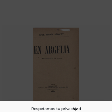
En Argelia : recuerdos de viaje
Respetamos tu privacidad