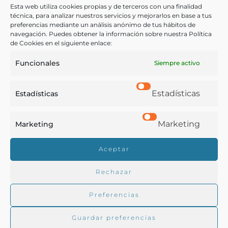
Esta web utiliza cookies propias y de terceros con una finalidad
técnica, para analizar nuestros servicios y mejorarlos en base a tus
preferencias mediante un análisis anónimo de tus hábitos de
Servet, José María
navegación. Puedes obtener la información sobre nuestra Política
Madrid - 1890
de Cookies en el siguiente enlace:
Funcionales
Siempre activo
Estadísticas
Estadísticas
Marketing
Marketing
Real Academia de Gastronomía
Aceptar
Trabajamos para difundir y proteger la cultura
gastronómica española.
Rechazar
Preferencias
La RAG
Guardar preferencias
Actualidad