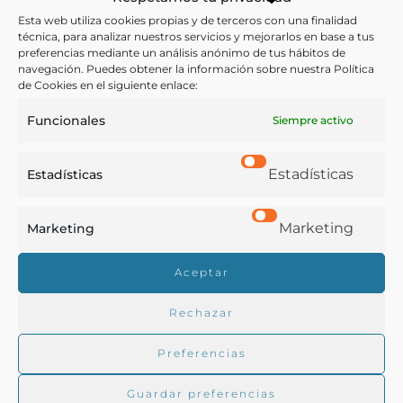
primera materia el corcho
Esta web utiliza cookies propias y de terceros con una finalidad
técnica, para analizar nuestros servicios y mejorarlos en base a tus
preferencias mediante un análisis anónimo de tus hábitos de
Exposición de Productos Andaluces para la
navegación. Puedes obtener la información sobre nuestra Política
Exportación (1923: Sevilla)
de Cookies en el siguiente enlace:
Sevilla - 1923
Funcionales
Siempre activo
Estadísticas
Estadísticas
Marketing
Marketing
Real Academia de Gastronomía
Aceptar
Trabajamos para difundir y proteger la cultura
Rechazar
gastronómica española.
Preferencias
La RAG
Guardar preferencias