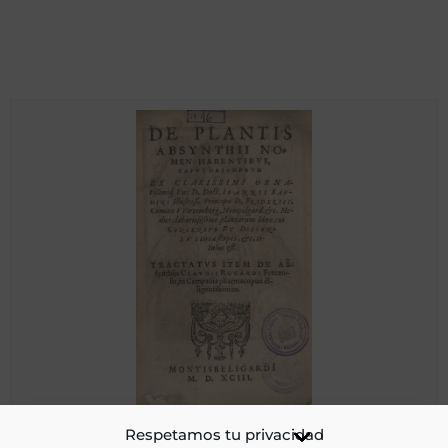
De plantis absynthii nomen habentibus : caput de
Respetamos tu privacidad