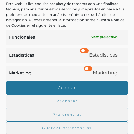
sumptum..Tractatus item de absynthiis.
Esta web utiliza cookies propias y de terceros con una finalidad
técnica, para analizar nuestros servicios y mejorarlos en base a tus
preferencias mediante un análisis anónimo de tus hábitos de
Bauhin, Jean, Rocardus, Claudius.
navegación. Puedes obtener la información sobre nuestra Política
Montisbeligard - 1593
de Cookies en el siguiente enlace:
Funcionales
Siempre activo
Estadísticas
Estadísticas
Marketing
Marketing
Real Academia de Gastronomía
Aceptar
Trabajamos para difundir y proteger la cultura
gastronómica española.
Rechazar
Preferencias
La RAG
Guardar preferencias
Actualidad