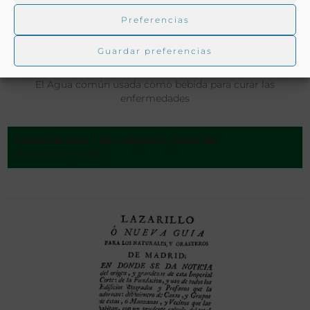
Preferencias
Guardar preferencias
El Agua común usada como bebida para curar las
enfermedades
Castellarnau i de Lleopart, Lluís de
Barcelona - 1895