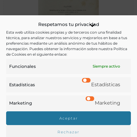
Las Aguas Potables de Cádiz: Calidad, cantidad, precio, lo
Respetamos tu privacidad
que puede ser un contrato de aguas potables…
Esta web utiliza cookies propias y de terceros con una finalidad
técnica, para analizar nuestros servicios y mejorarlos en base a tus
preferencias mediante un análisis anónimo de tus hábitos de
Pelayo, Eduardo
navegación. Puedes obtener la información sobre nuestra Política
Cádiz - 1817
de Cookies en el siguiente enlace:
Funcionales
Siempre activo
Estadísticas
Estadísticas
Marketing
Marketing
Aceptar
Rechazar