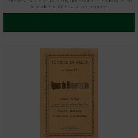
potables : para usos públicos, domésticos é industriales en
la ciudad de Cádiz y sus extramuros
Cádiz - 1900