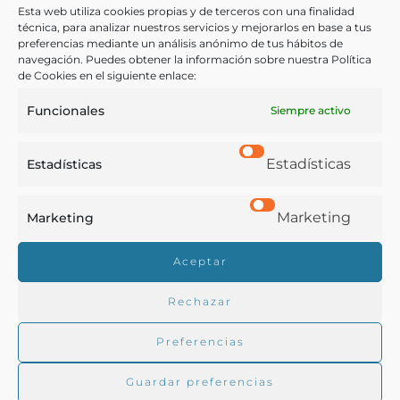
Granátula de Calatrava [Material gráfico]]
Esta web utiliza cookies propias y de terceros con una finalidad
técnica, para analizar nuestros servicios y mejorarlos en base a tus
preferencias mediante un análisis anónimo de tus hábitos de
navegación. Puedes obtener la información sobre nuestra Política
- : 1940
de Cookies en el siguiente enlace:
Funcionales
Siempre activo
Estadísticas
Estadísticas
Marketing
Marketing
Real Academia de Gastronomía
Aceptar
Trabajamos para difundir y proteger la cultura
gastronómica española.
Rechazar
Preferencias
La RAG
Guardar preferencias
Actualidad