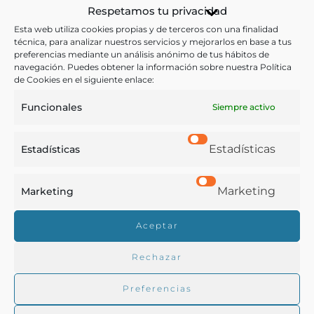
Respetamos tu privacidad
elevado de Mallorca. Tras trabajar para un caballero en
Esta web utiliza cookies propias y de terceros con una finalidad
Palma, fue reclutado para el servicio militar y
técnica, para analizar nuestros servicios y mejorarlos en base a tus
preferencias mediante un análisis anónimo de tus hábitos de
destinado a las cocinas. Al concluir su servicio, se casó
navegación. Puedes obtener la información sobre nuestra Política
y entró a trabajar en una fonda como cocinero
de Cookies en el siguiente enlace:
mientras su mujer ejercía de sirvienta de una dama
Funcionales
Siempre activo
local; cuando ambos decidieron dejar sus empleos y
vivir en su propia casa, la fonda quebró y la señora
Estadísticas
Estadísticas
para la cual trabajaba su esposa murió, por lo que
ambos se sintieron responsables. A modo de
Marketing
Marketing
expiación de su culpa, el autor decidió compartir sus
conocimientos y reflejarlos en un libro.
Aceptar
Rechazar
Ver más libros de estas materias:
Preferencias
Alimentos
,
Bebidas
,
Gastronomía
,
Menús
,
Recetarios