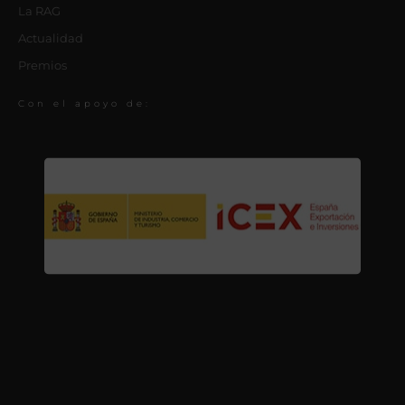
La RAG
Actualidad
Premios
Con el apoyo de: