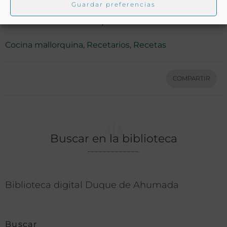
Guardar preferencias
Ver más libros con las palabras clave:
Cocina mallorquina
,
Recetarios
,
Recetas
COMPARTIR
Buscar en la biblioteca
Biblioteca digital Duque de Ahumada
Buscar