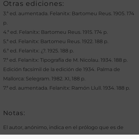
Otras ediciones:
3.ª ed. aumentada. Felanitx: Bartomeu Reus. 1905. 174
p.
4.ª ed. Felanitx: Bartomeu Reus. 1915. 174 p.
5.ª ed. Felanitx: Bartomeu Reus. 1922. 188 p.
6.ª ed. Felanitx: ¿?. 1925. 188 p.
7.ª ed. Felanitx: Tipografía de M. Nicolau. 1934. 188 p.
Edición facsímil de la edición de 1934.
Palma de
Mallorca: Selegram. 1982. XI, 188 p.
7.ª ed. aumentada. Felanitx: Ramón Llull. 1934. 188 p.
Notas:
El autor, anónimo, indica en el prólogo que es de
origen campesino y natural de Biniarroy, el lugar más