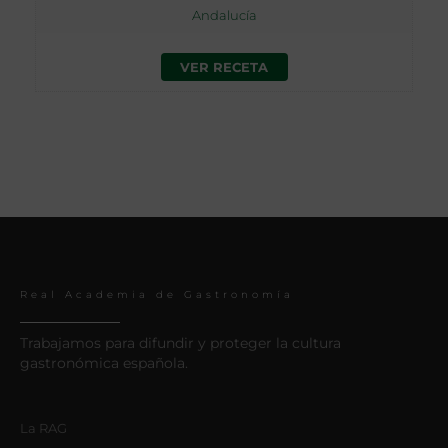
Andalucía
VER RECETA
Real Academia de Gastronomía
Trabajamos para difundir y proteger la cultura
gastronómica española.
La RAG