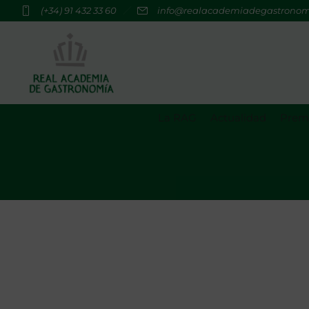
(+34) 91 432 33 60
info@realacademiadegastrono
La RAG
Actualidad
Premi