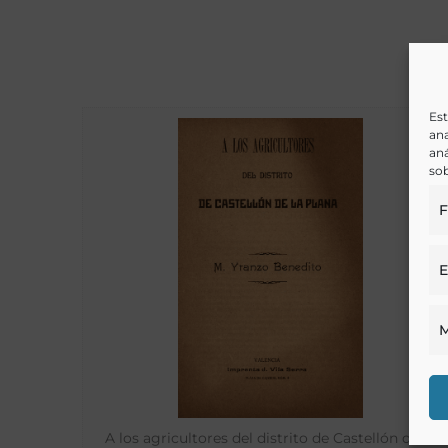
Est
ana
aná
sob
F
E
M
A los agricultores del distrito de Castellón de la