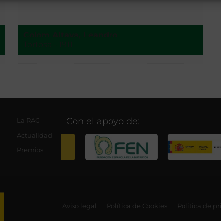
Colom Altava, Leandro
Tortosa - 1911
Con el apoyo de:
La RAG
Actualidad
Premios
Aviso legal
Política de Cookies
Política de p