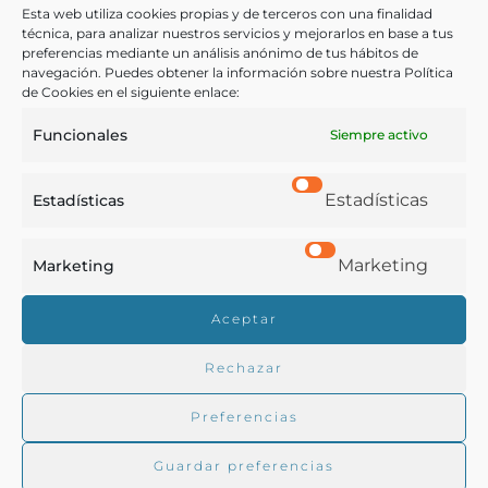
Esta web utiliza cookies propias y de terceros con una finalidad
técnica, para analizar nuestros servicios y mejorarlos en base a tus
preferencias mediante un análisis anónimo de tus hábitos de
navegación. Puedes obtener la información sobre nuestra Política
[s.l.] - 1899
de Cookies en el siguiente enlace:
Funcionales
Siempre activo
Estadísticas
Estadísticas
Marketing
Marketing
Real Academia de Gastronomía
Aceptar
Trabajamos para difundir y proteger la cultura
gastronómica española.
Rechazar
Preferencias
La RAG
Guardar preferencias
Actualidad