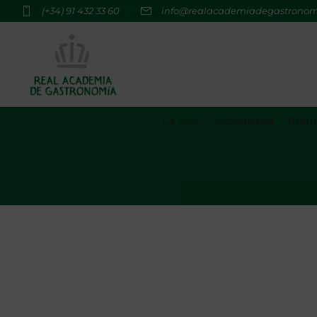
(+34) 91 432 33 60
info@realacademiadegastrono
La RAG
Actualidad
Premi