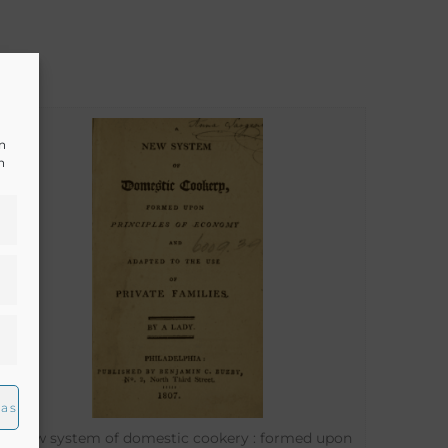
un
n
ias
A new system of domestic cookery : formed upon