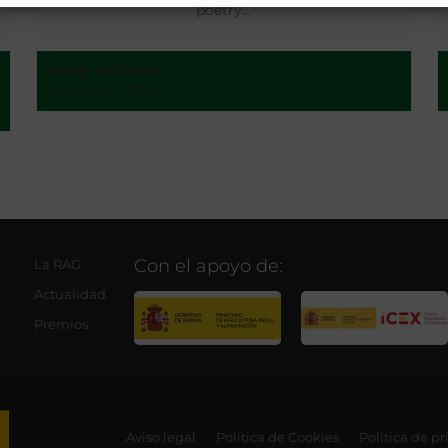
poetry…
King, William
London - 1708
Con el apoyo de:
La RAG
Actualidad
Premios
Aviso legal
Política de Cookies
Política de p