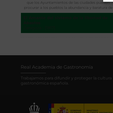
que los Ayuntamientos de las ciudades pueden
procurar a los pueblos la abundancia y baratura de
los comestibles
El Amante del sistema de la libertad de
Abastos
Zaragoza - [1817]
Real Academia de Gastronomía
Trabajamos para difundir y proteger la cultura
gastronómica española.