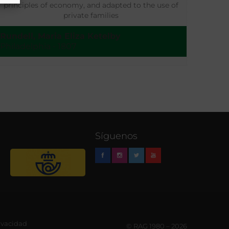
principles of economy, and adapted to the use of
private families
Rundell, Maria Eliza Ketelby
Philadelphia - 1807
Síguenos
rivacidad
© RAG 1980 – 2026