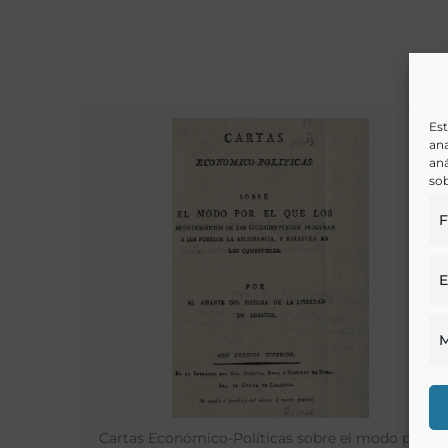
Est
ana
aná
sob
F
E
M
Cartas Económico-Políticas sobre el modo por el