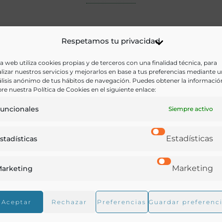
Respetamos tu privacidad
a web utiliza cookies propias y de terceros con una finalidad técnica, para
lizar nuestros servicios y mejorarlos en base a tus preferencias mediante 
lisis anónimo de tus hábitos de navegación. Puedes obtener la informació
re nuestra Política de Cookies en el siguiente enlace:
uncionales
Siempre activo
Estadísticas
stadísticas
Marketing
arketing
Aceptar
Rechazar
Preferencias
Guardar preferenc
The art of cookery : in imitation of Horace’s Art of