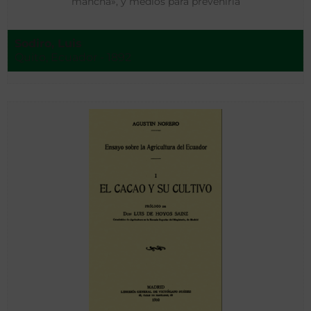
mancha», y medios para prevenirla
Sodiro, Luis
Quito, Ecuador - 1892