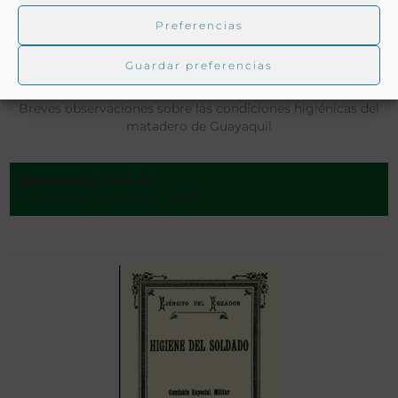
Preferencias
Guardar preferencias
Breves observaciones sobre las condiciones higiénicas del
matadero de Guayaquil
Báscones, Julio D.
Guayaquil, Ecuador - 1897