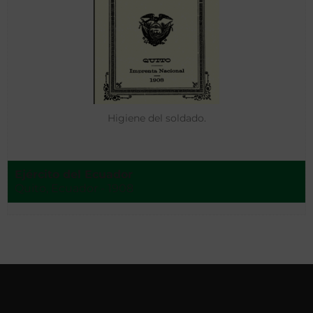
Higiene del soldado.
Ejército del Ecuador
Quito, Ecuador - 1908