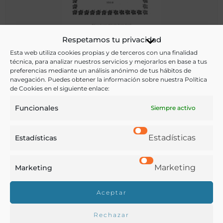
La enfermedad del cacao : conferencia leída ante los
Respetamos tu privacidad
agricultores productores de cacao convocados por la
Esta web utiliza cookies propias y de terceros con una finalidad
asociación de agricultores del Ecuador, el 9 de agosto de
técnica, para analizar nuestros servicios y mejorarlos en base a tus
1916
preferencias mediante un análisis anónimo de tus hábitos de
Martínez, Augusto
navegación. Puedes obtener la información sobre nuestra Política
Guayaquil - 1916
de Cookies en el siguiente enlace:
Funcionales
Siempre activo
Estadísticas
Estadísticas
Marketing
Marketing
Aceptar
Rechazar