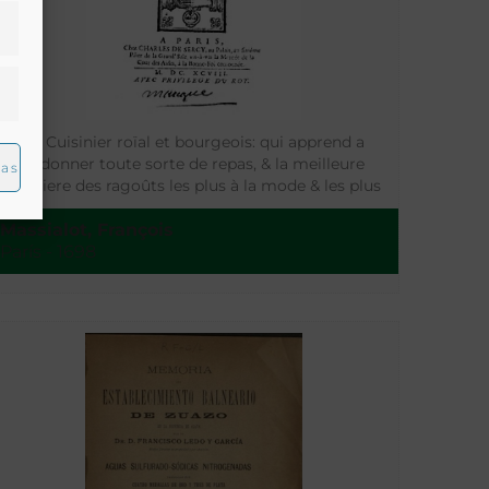
Le Cuisinier roïal et bourgeois: qui apprend a
ordonner toute sorte de repas, & la meilleure
ias
maniere des ragoûts les plus à la mode & les plus
exquis
Massialot, François
París - 1698