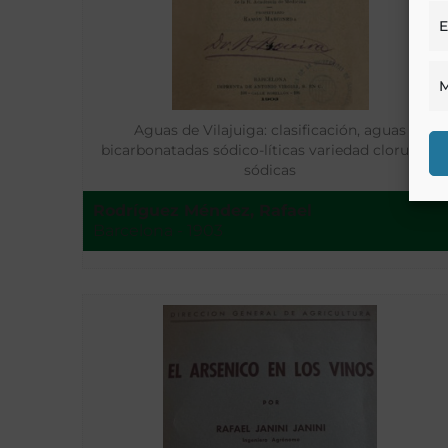
E
M
Aguas de Vilajuiga: clasificación, aguas
bicarbonatadas sódico-líticas variedad clorurado
sódicas
Rodríguez Méndez, Rafael
Barcelona - 1903