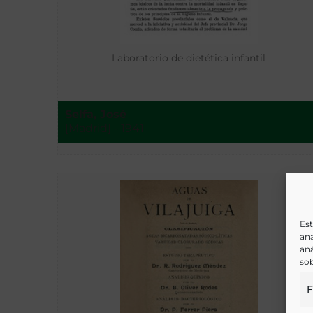
Laboratorio de dietética infantil
Selfa, José
[Madrid] - 1941
Est
ana
aná
sob
F