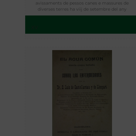
avissaments de pessos canes e massures de
diverses terres ha viij de setembre del any
M.CCCC.L.V.
- XV