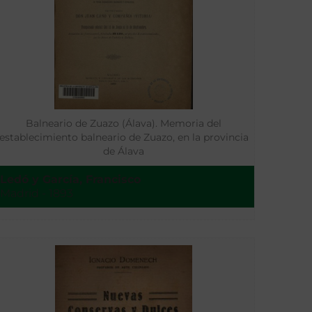
Balneario de Zuazo (Álava). Memoria del
establecimiento balneario de Zuazo, en la provincia
de Álava
Ledó y García, Francisco
Madrid - 1893