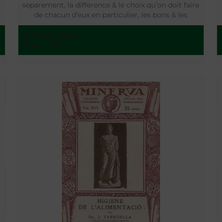
separement, la difference & le choix qu’on doit faire
de chacun d’eux en particulier, les bons & les
mauvais effets qu’ils peuvent produire, les príncipes
Lémery, Louis
en quoi ils abondent, le temps, l’âge et le
Paris - 1705
temperament où ils conviennent