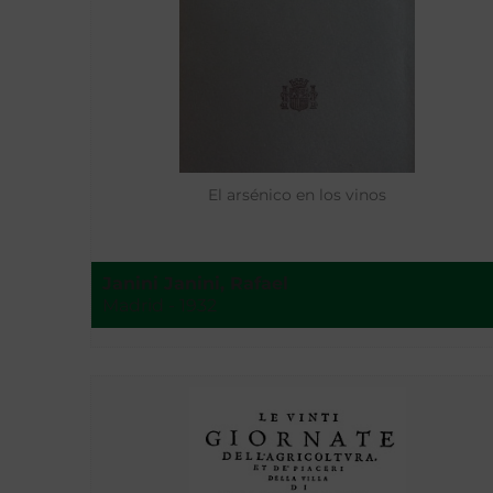
El arsénico en los vinos
Janini Janini, Rafael
Madrid - 1932