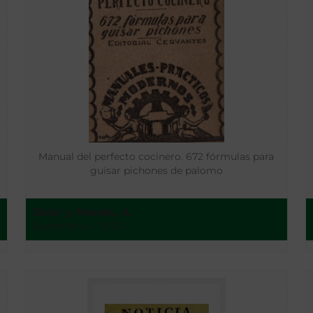
Manual del perfecto cocinero. 672 fórmulas para
guisar pichones de palomo
Soler y Monés, A.
Barcelona - 1930