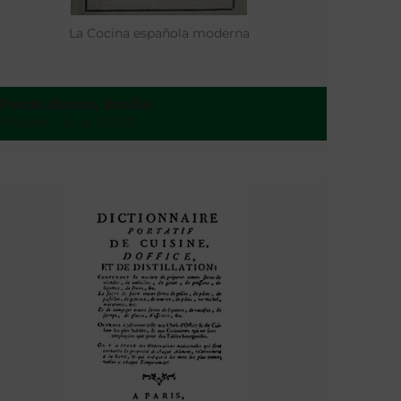
La Cocina española moderna
Pardo Bazán, Emilia
Madrid - [s. a. 1913?]