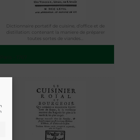
Dictionnaire portatif de cuisine, d’office et de
distillation: contenant la maniere de préparer
toutes sortes de viandes…
París - 1767
un
n