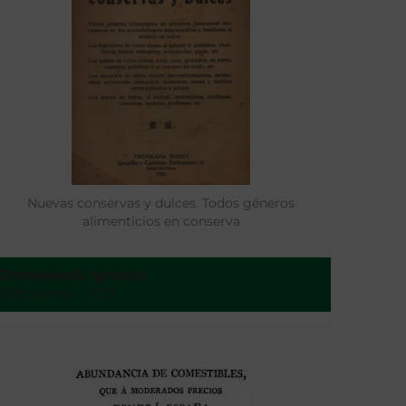
Nuevas conservas y dulces. Todos géneros
alimenticios en conserva
Doménech, Ignacio
Barcelona - 1923