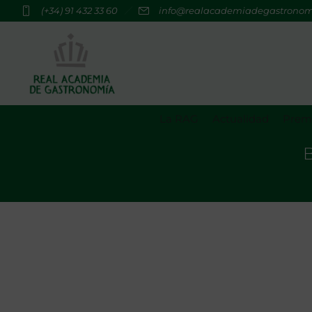
(+34) 91 432 33 60
info@realacademiadegastrono
La RAG
Actualidad
Premi
B