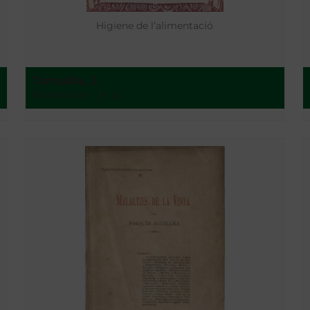
Higiene de l’alimentació
Tarruella, J.
Barcelona - [s. a.]