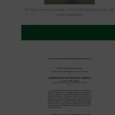
El Agua común usada como bebida para curar las
enfermedades
Castellarnau i de Lleopart, Lluís de
Barcelona - 1895