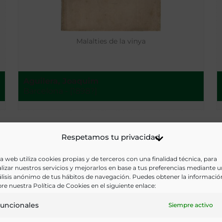
Malalties de la vinya
Aguilera, Joaquim
Barcelona - [1898?]
Respetamos tu privacidad
a web utiliza cookies propias y de terceros con una finalidad técnica, para
lizar nuestros servicios y mejorarlos en base a tus preferencias mediante 
lisis anónimo de tus hábitos de navegación. Puedes obtener la informació
re nuestra Política de Cookies en el siguiente enlace:
uncionales
Siempre activo